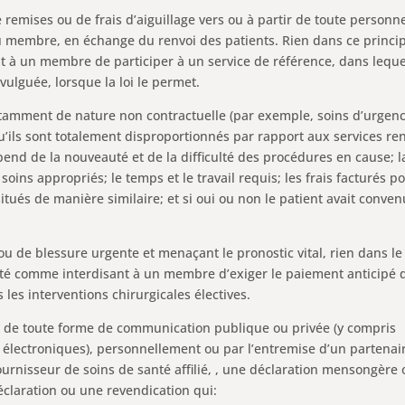
e remises ou de frais d’aiguillage vers ou à partir de toute personne
u membre, en échange du renvoi des patients. Rien dans ce princi
t à un membre de participer à un service de référence, dans leque
ulguée, lorsque la loi le permet.
otamment de nature non contractuelle (par exemple, soins d’urgenc
u’ils sont totalement disproportionnés par rapport aux services re
pend de la nouveauté et de la difficulté des procédures en cause; l
ins appropriés; le temps et le travail requis; les frais facturés p
situés de manière similaire; et si oui ou non le patient avait conven
ou de blessure urgente et menaçant le pronostic vital, rien dans le
rété comme interdisant à un membre d’exiger le paiement anticipé 
les interventions chirurgicales électives.
ion de toute forme de communication publique ou privée (y compris
 électroniques), personnellement ou par l’entremise d’un partenai
urnisseur de soins de santé affilié, , une déclaration mensongère 
claration ou une revendication qui: