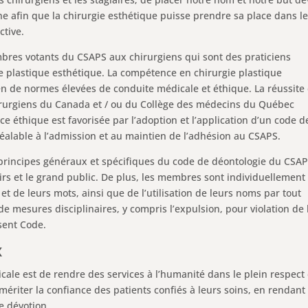
e afin que la chirurgie esthétique puisse prendre sa place dans l
ctive.
bres votants du CSAPS aux chirurgiens qui sont des praticiens
gie plastique esthétique. La compétence en chirurgie plastique
ien de normes élevées de conduite médicale et éthique. La réussite
irurgiens du Canada et / ou du Collège des médecins du Québec
 éthique est favorisée par l’adoption et l’application d’un code d
réalable à l’admission et au maintien de l’adhésion au CSAPS.
rincipes généraux et spécifiques du code de déontologie du CSA
airs et le grand public. De plus, les membres sont individuellement
t de leurs mots, ainsi que de l’utilisation de leurs noms par tout
de mesures disciplinaires, y compris l’expulsion, pour violation de 
sent Code.
x
dicale est de rendre des services à l’humanité dans le plein respect 
ériter la confiance des patients confiés à leurs soins, en rendant
e dévotion.