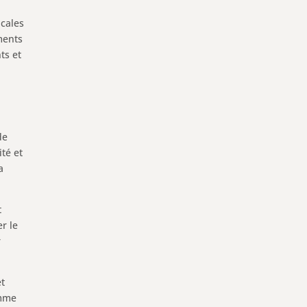
icales
ments
ts et
de
té et
a
t
r le
r
et
omme