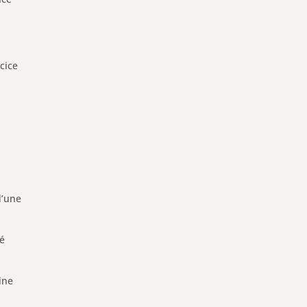
cice
d’une
té
ine