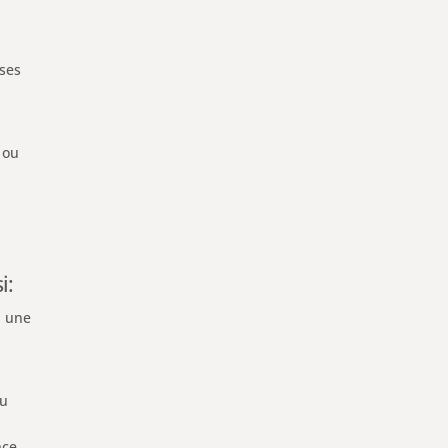
uses
 ou
i:
, une
ou
u
nce