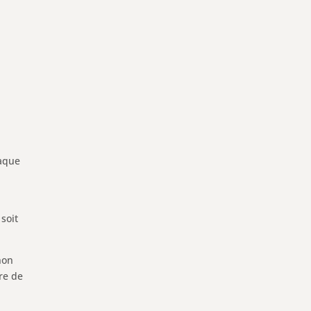
haque
 soit
non
tre de