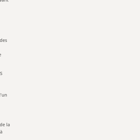
e
 des
e
PS
l’un
de la
 à