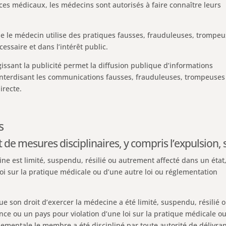
vices médicaux, les médecins sont autorisés à faire connaître leurs
ue le médecin utilise des pratiques fausses, frauduleuses, trompe
ssaire et dans l’intérêt public.
gissant la publicité permet la diffusion publique d’informations
 interdisant les communications fausses, frauduleuses, trompeuses
irecte.
s
de mesures disciplinaires, y compris l’expulsion, s
ne est limité, suspendu, résilié ou autrement affecté dans un état
oi sur la pratique médicale ou d’une autre loi ou réglementation
 son droit d’exercer la médecine a été limité, suspendu, résilié 
ce ou un pays pour violation d’une loi sur la pratique médicale o
ementale le membre a été discipliné par toute autorité de délivra