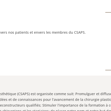
vers nos patients et envers les membres du CSAPS.
esthétique (CSAPS) est organisée comme suit: Promulguer et diffus
idées et de connaissances pour l’avancement de la chirurgie plasti
reconstructeurs qualifiés; Stimuler l’importance de la formation à c
s chirurgiens et les stagiaires; de placer notre nom et notre but d