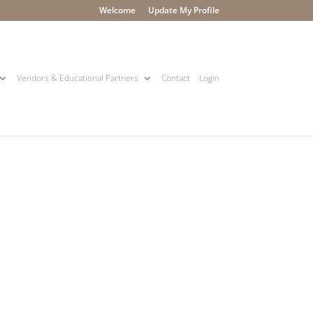
Welcome
Update My Profile
Vendors & Educational Partners
Contact
Login