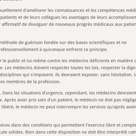
tinuellement d’améliorer les connaissances et les compétences méd
s patients et de leurs collègues les avantages de leurs accomplisse
r affirmatif de divulguer de nouveaux progrès médicaux aux patien
 méthode de guérison fondée sur des bases scientifiques et ne
rofessionnellement à quiconque enfreint ce principe.
er le public et lui-même contre les médecins déficients en matière 
 Les médecins doivent respecter toutes les lois, respecter la digni
disciplines qui s’imposent. Ils devraient exposer, sans hésitation, l
 des membres de la profession.
r. Dans les situations d’urgence, cependant, les médecins devraien
. Après avoir pris soin d’un patient, le médecin ne doit pas néglige
té libéré, le médecin ne peut interrompre les services qu’après avoi
vices dans des conditions qui permettent l’exercice libre et compl
le solides. Rien dans cette disposition ne doit être interprété c