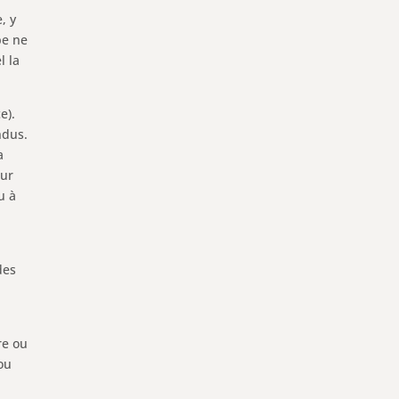
, y
pe ne
l la
e).
ndus.
a
our
u à
des
re ou
ou